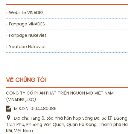
Website VINADES
Fanpage VINADES
Fanpage Nukeviet
Youtube Nukeviet
VỀ CHÚNG TÔI
CÔNG TY CỔ PHẦN PHÁT TRIỂN NGUỒN MỞ VIỆT NAM
(
)
VINADES.,JSC
M.S.D.N: 0104480086
Địa chỉ:
Tầng 6, tòa nhà hỗn hợp Sông Đà, Số 131 Đường
Trần Phú, Phường Văn Quán, Quận Hà Đông, Thành phố Hà
Nội, Việt Nam