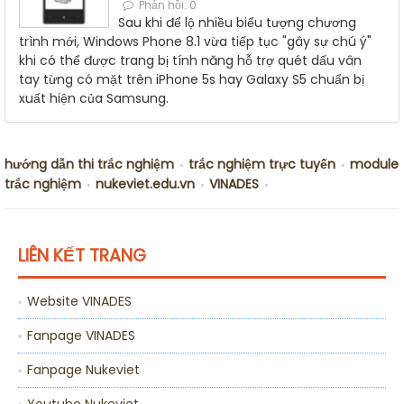
Phản hồi: 0
Sau khi để lộ nhiều biểu tượng chương
trình mới, Windows Phone 8.1 vừa tiếp tục "gây sự chú ý"
khi có thể được trang bị tính năng hỗ trợ quét dấu vân
tay từng có mặt trên iPhone 5s hay Galaxy S5 chuẩn bị
xuất hiện của Samsung.
hướng dẫn thi trắc nghiệm
trắc nghiệm trực tuyến
module
•
•
trắc nghiệm
nukeviet.edu.vn
VINADES
•
•
•
LIÊN KẾT TRANG
Website VINADES
Fanpage VINADES
Fanpage Nukeviet