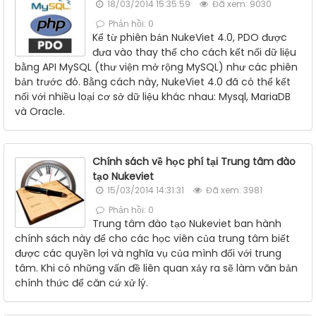
18/03/2014 15:35:59
Đã xem: 9030
Phản hồi: 0
Kể từ phiên bản NukeViet 4.0, PDO được
đưa vào thay thế cho cách kết nối dữ liệu
bằng API MySQL (thư viện mở rộng MySQL) như các phiên
bản trước đó. Bằng cách này, NukeViet 4.0 đã có thể kết
nối với nhiều loại cơ sở dữ liệu khác nhau: Mysql, MariaDB
và Oracle.
Chính sách về học phí tại Trung tâm đào
tạo Nukeviet
15/03/2014 14:31:31
Đã xem: 3981
Phản hồi: 0
Trung tâm đào tạo Nukeviet ban hành
chính sách này để cho các học viên của trung tâm biết
được các quyền lợi và nghĩa vụ của mình đối với trung
tâm. Khi có những vấn đề liên quan xảy ra sẽ làm văn bản
chính thức để căn cứ xử lý.