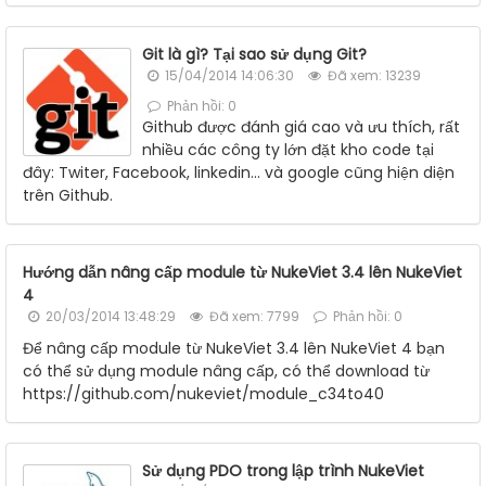
Git là gì? Tại sao sử dụng Git?
15/04/2014 14:06:30
Đã xem: 13239
Phản hồi: 0
Github được đánh giá cao và ưu thích, rất
nhiều các công ty lớn đặt kho code tại
đây: Twiter, Facebook, linkedin... và google cũng hiện diện
trên Github.
Hướng dẫn nâng cấp module từ NukeViet 3.4 lên NukeViet
4
20/03/2014 13:48:29
Đã xem: 7799
Phản hồi: 0
Để nâng cấp module từ NukeViet 3.4 lên NukeViet 4 bạn
có thể sử dụng module nâng cấp, có thể download từ
https://github.com/nukeviet/module_c34to40
Sử dụng PDO trong lập trình NukeViet