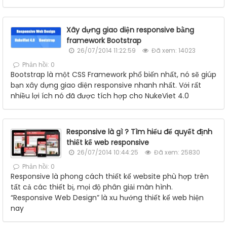
Xây dựng giao diện responsive bằng
framework Bootstrap
26/07/2014 11:22:59
Đã xem: 14023
Phản hồi: 0
Bootstrap là một CSS Framework phổ biến nhất, nó sẽ giúp
bạn xây dựng giao diện responsive nhanh nhất. Với rất
nhiều lợi ích nó đã được tích hợp cho NukeViet 4.0
Responsive là gì ? Tìm hiểu để quyết định
thiết kế web responsive
26/07/2014 10:44:25
Đã xem: 25830
Phản hồi: 0
Responsive là phong cách thiết kế website phù hợp trên
tất cả các thiết bị, mọi độ phân giải màn hình.
“Responsive Web Design” là xu hướng thiết kế web hiện
nay