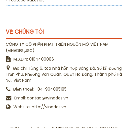
Youtube Nukeviet
VỀ CHÚNG TÔI
CÔNG TY CỔ PHẦN PHÁT TRIỂN NGUỒN MỞ VIỆT NAM
(
)
VINADES.,JSC
M.S.D.N: 0104480086
Địa chỉ:
Tầng 6, tòa nhà hỗn hợp Sông Đà, Số 131 Đường
Trần Phú, Phường Văn Quán, Quận Hà Đông, Thành phố Hà
Nội, Việt Nam
Điện thoại:
+84-904885185
Email:
contact@vinades.vn
Website:
http://vinades.vn