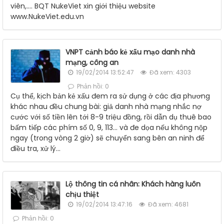
viên,.... BQT NukeViet xin giới thiệu website
www.NukeViet.edu.vn
VNPT cảnh báo kẻ xấu mạo danh nhà
mạng, công an
19/02/2014 13:52:47
Đã xem: 4303
Phản hồi: 0
Cụ thể, kịch bản kẻ xấu đem ra sử dụng ở các địa phương
khác nhau đều chung bài: giả danh nhà mạng nhắc nợ
cước với số tiền lên tới 8-9 triệu đồng, rồi dẫn dụ thuê bao
bấm tiếp các phím số 0, 9, 113... và đe dọa nếu không nộp
ngay (trong vòng 2 giờ) sẽ chuyển sang bên an ninh để
điều tra, xử lý...
Lộ thông tin cá nhân: Khách hàng luôn
chịu thiệt
19/02/2014 13:47:16
Đã xem: 4681
Phản hồi: 0