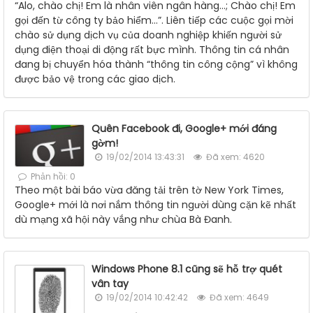
“Alo, chào chị! Em là nhân viên ngân hàng…; Chào chị! Em
gọi đến từ công ty bảo hiểm…”. Liên tiếp các cuộc gọi mời
chào sử dụng dịch vụ của doanh nghiệp khiến người sử
dụng điện thoại di động rất bực mình. Thông tin cá nhân
đang bị chuyển hóa thành “thông tin công cộng” vì không
được bảo vệ trong các giao dịch.
Quên Facebook đi, Google+ mới đáng
gờm!
19/02/2014 13:43:31
Đã xem: 4620
Phản hồi: 0
Theo một bài báo vừa đăng tải trên tờ New York Times,
Google+ mới là nơi nắm thông tin người dùng cặn kẽ nhất
dù mạng xã hội này vắng như chùa Bà Đanh.
Windows Phone 8.1 cũng sẽ hỗ trợ quét
vân tay
19/02/2014 10:42:42
Đã xem: 4649