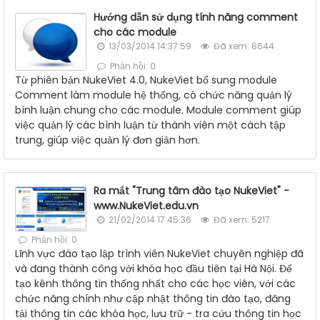
Hướng dẫn sử dụng tính năng comment
cho các module
13/03/2014 14:37:59
Đã xem: 8644
Phản hồi: 0
Từ phiên bản NukeViet 4.0, NukeViet bổ sung module
Comment làm module hệ thống, có chức năng quản lý
bình luận chung cho các module. Module comment giúp
việc quản lý các bình luận từ thành viên một cách tập
trung, giúp việc quản lý đơn giản hơn.
Ra mắt "Trung tâm đào tạo NukeViet" -
www.NukeViet.edu.vn
21/02/2014 17:45:36
Đã xem: 5217
Phản hồi: 0
Lĩnh vực đào tạo lập trình viên NukeViet chuyên nghiệp đã
và đang thành công với khóa học đầu tiên tại Hà Nội. Để
tạo kênh thông tin thống nhất cho các học viên, với các
chức năng chính như cập nhật thông tin đào tạo, đăng
tải thông tin các khóa học, lưu trữ - tra cứu thông tin học