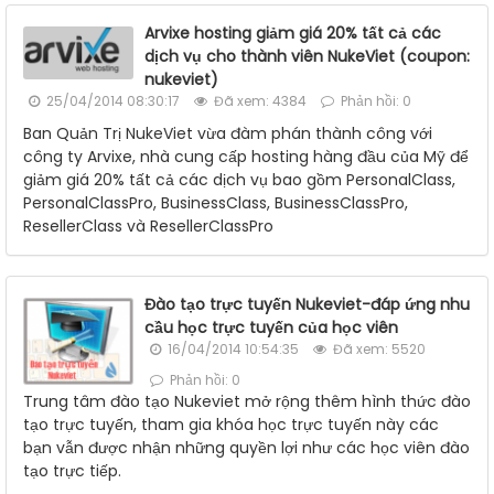
Arvixe hosting giảm giá 20% tất cả các
dịch vụ cho thành viên NukeViet (coupon:
nukeviet)
25/04/2014 08:30:17
Đã xem: 4384
Phản hồi: 0
Ban Quản Trị NukeViet vừa đàm phán thành công với
công ty Arvixe, nhà cung cấp hosting hàng đầu của Mỹ để
giảm giá 20% tất cả các dịch vụ bao gồm PersonalClass,
PersonalClassPro, BusinessClass, BusinessClassPro,
ResellerClass và ResellerClassPro
Đào tạo trực tuyến Nukeviet-đáp ứng nhu
cầu học trực tuyến của học viên
16/04/2014 10:54:35
Đã xem: 5520
Phản hồi: 0
Trung tâm đào tạo Nukeviet mở rộng thêm hình thức đào
tạo trực tuyến, tham gia khóa học trực tuyến này các
bạn vẫn được nhận những quyền lợi như các học viên đào
tạo trực tiếp.